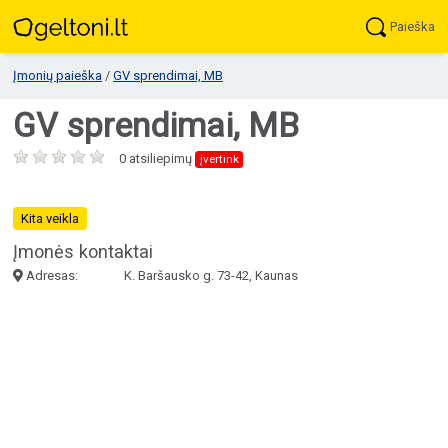
Paieška
Įmonių paieška
/
GV sprendimai, MB
GV sprendimai, MB
0 atsiliepimų
įvertink
Kita veikla
Įmonės kontaktai
Adresas:
K. Baršausko g. 73-42, Kaunas