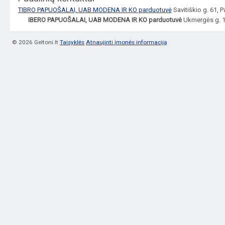
TIBRO PAPUOŠALAI, UAB MODENA IR KO parduotuvė
Savitiškio g. 61, 
IBERO PAPUOŠALAI, UAB MODENA IR KO parduotuvė
Ukmergės g. 14
© 2026 Geltoni.lt
Taisyklės
Atnaujinti įmonės informaciją