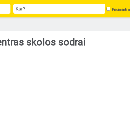
Kur?
Prisiminti 
entras skolos sodrai