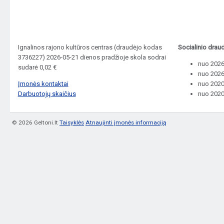
Ignalinos rajono kultūros centras (draudėjo kodas
Socialinio drau
3736227) 2026-05-21 dienos pradžioje skola sodrai
nuo 2026-
sudarė 0,02 €
nuo 2026
Įmonės kontaktai
nuo 2020-
Darbuotojų skaičius
nuo 2020
© 2026 Geltoni.lt
Taisyklės
Atnaujinti įmonės informaciją