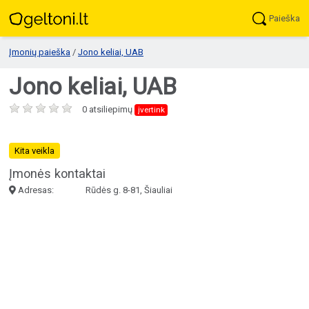
Paieška
Įmonių paieška
/
Jono keliai, UAB
Jono keliai, UAB
0 atsiliepimų
įvertink
Kita veikla
Įmonės kontaktai
Adresas:
Rūdės g. 8-81, Šiauliai