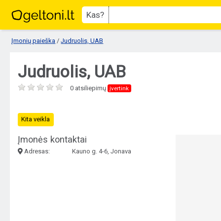
Kas?
Įmonių paieška
/
Judruolis, UAB
Judruolis, UAB
0 atsiliepimų
įvertink
Kita veikla
Įmonės kontaktai
Adresas:
Kauno g. 4-6, Jonava