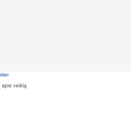
ėlapį
 apie veiklą