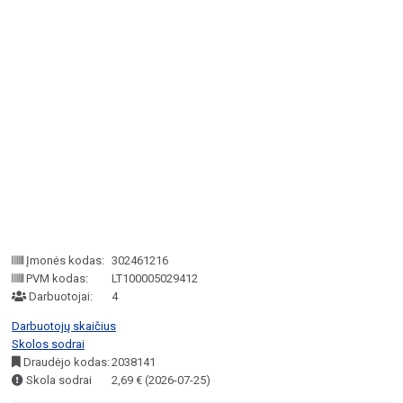
Įmonės kodas:
302461216
PVM kodas:
LT100005029412
Darbuotojai:
4
Darbuotojų skaičius
Skolos sodrai
Draudėjo kodas:
2038141
Skola sodrai
2,69 € (2026-07-25)