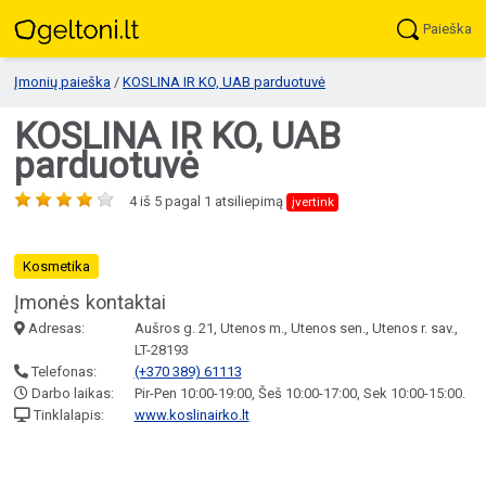
Paieška
Įmonių paieška
/
KOSLINA IR KO, UAB parduotuvė
KOSLINA IR KO, UAB
parduotuvė
4
iš
5
pagal
1
atsiliepimą
įvertink
Kosmetika
Įmonės kontaktai
Adresas:
Aušros g. 21, Utenos m., Utenos sen., Utenos r. sav.,
LT-28193
Telefonas:
(+370 389) 61113
Darbo laikas:
Pir-Pen 10:00-19:00, Šeš 10:00-17:00, Sek 10:00-15:00.
Tinklalapis:
www.koslinairko.lt