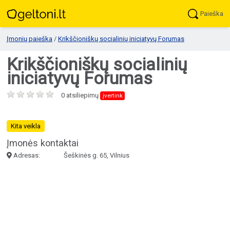
Paieška
Įmonių paieška
/
Krikščioniškų socialinių iniciatyvų Forumas
Krikščioniškų socialinių
iniciatyvų Forumas
0 atsiliepimų
įvertink
Kita veikla
Įmonės kontaktai
Adresas:
Šeškinės g. 65, Vilnius