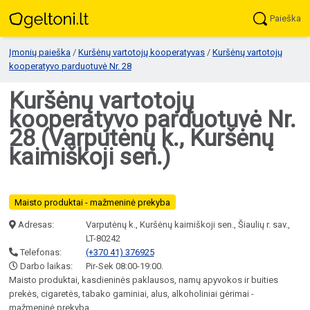
Paieška
Įmonių paieška
/
Kuršėnų vartotojų kooperatyvas
/
Kuršėnų vartotojų
kooperatyvo parduotuvė Nr. 28
Kuršėnų vartotojų
kooperatyvo parduotuvė Nr.
28 (Varputėnų k., Kuršėnų
kaimiškoji sen.)
Maisto produktai - mažmeninė prekyba
Adresas:
Varputėnų k., Kuršėnų kaimiškoji sen., Šiaulių r. sav.,
LT-80242
Telefonas:
(+370 41) 376925
Darbo laikas:
Pir-Sek 08:00-19:00.
Maisto produktai, kasdieninės paklausos, namų apyvokos ir buities
prekės, cigaretės, tabako gaminiai, alus, alkoholiniai gėrimai -
mažmeninė prekyba.