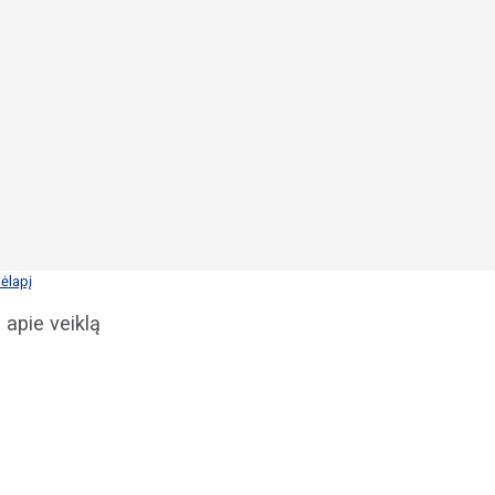
ėlapį
 apie veiklą