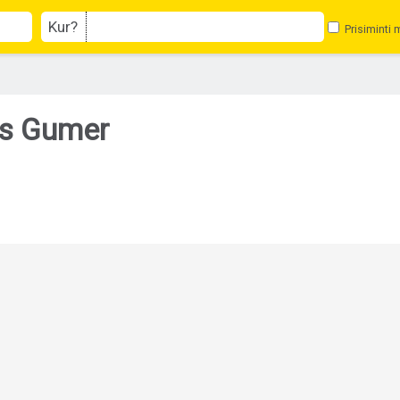
Kur?
Prisiminti 
as Gumer