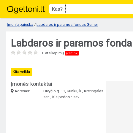
Kas?
Įmonių paieška
/
Labdaros ir paramos fondas Gumer
Labdaros ir paramos fond
0 atsiliepimų
įvertink
Kita veikla
Įmonės kontaktai
Adresas:
Divyčio g. 11, Kunkių k., Kretingalės
sen., Klaipėdos r. sav.