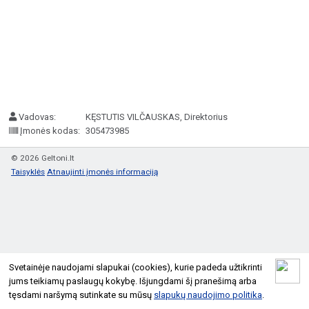
Vadovas:
KĘSTUTIS VILČAUSKAS, Direktorius
Įmonės kodas:
305473985
© 2026 Geltoni.lt
Taisyklės
Atnaujinti įmonės informaciją
Svetainėje naudojami slapukai (cookies), kurie padeda užtikrinti
jums teikiamų paslaugų kokybę. Išjungdami šį pranešimą arba
tęsdami naršymą sutinkate su mūsų
slapukų naudojimo politika
.