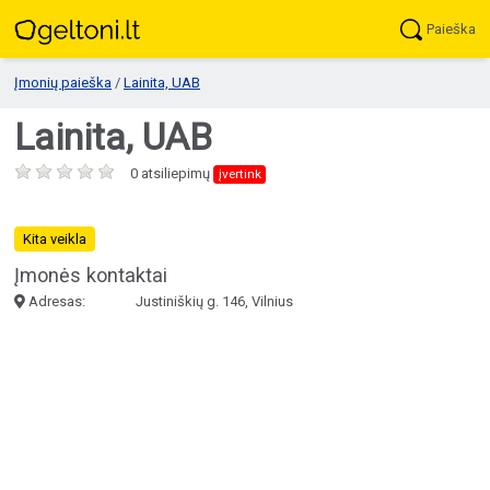
Paieška
Įmonių paieška
/
Lainita, UAB
Lainita, UAB
0 atsiliepimų
įvertink
Kita veikla
Įmonės kontaktai
Adresas:
Justiniškių g. 146, Vilnius