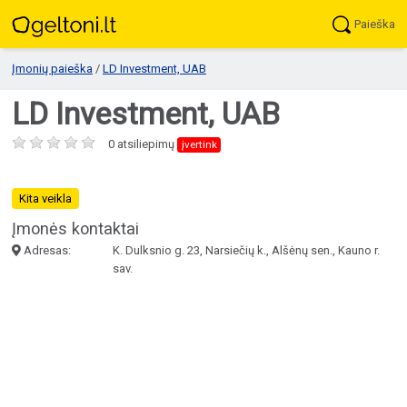
Paieška
Įmonių paieška
/
LD Investment, UAB
LD Investment, UAB
0 atsiliepimų
įvertink
Kita veikla
Įmonės kontaktai
Adresas:
K. Dulksnio g. 23, Narsiečių k., Alšėnų sen., Kauno r.
sav.