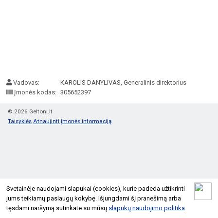
Vadovas:
KAROLIS DANYLIVAS, Generalinis direktorius
Įmonės kodas:
305652397
© 2026 Geltoni.lt
Taisyklės
Atnaujinti įmonės informaciją
Svetainėje naudojami slapukai (cookies), kurie padeda užtikrinti
jums teikiamų paslaugų kokybę. Išjungdami šį pranešimą arba
tęsdami naršymą sutinkate su mūsų
slapukų naudojimo politika
.