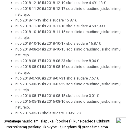
nuo 2018-12-18 iki 2018-12-19 skola sudarė 4.491,13 €
nuo 2018-11-20 iki 2018-12-17 socialinio draudimo įsiskolinimų
neturėjo.
nuo 2018-11-19 skola sudarė 16,87 €
nuo 2018-11-16 iki 2018-11-18 skola sudarė 4.687,99 €
nuo 2018-10-18 iki 2018-11-15 socialinio draudimo įsiskolinimų
neturėjo.
nuo 2018-10-16 iki 2018-10-17 skola sudarė 16,87 €
nuo 2018-08-24 iki 2018-10-15 socialinio draudimo įsiskolinimų
neturėjo.
nuo 2018-08-17 iki 2018-08-23 skola sudarė 8,04 €
nuo 2018-08-01 iki 2018-08-16 socialinio draudimo įsiskolinimų
neturėjo.
nuo 2018-07-30 iki 2018-07-31 skola sudarė 7,57 €
nuo 2016-08-19 iki 2018-07-29 socialinio draudimo įsiskolinimų
neturėjo.
nuo 2016-08-17 iki 2016-08-18 skola sudarė 0,01 €
nuo 2016-05-18 iki 2016-08-16 socialinio draudimo įsiskolinimų
neturėjo.
nuo 2016-05-17 skola sudarė 3.896,37 €
Svetainėje naudojami slapukai (cookies), kurie padeda užtikrinti
jums teikiamų paslaugų kokybę. Išjungdami šį pranešimą arba
© 2026 Geltoni.lt