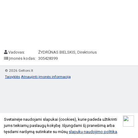
Vadovas:
ŽYDRŪNAS BIELSKIS, Direktorius
Įmonės kodas:
305428399
© 2026 Geltoni.lt
Taisyklės
Atnaujinti įmonės informaciją
Svetainėje naudojami slapukai (cookies), kurie padeda užtikrinti
jums teikiamų paslaugų kokybę. Išjungdami šį pranešimą arba
tęsdami naršymą sutinkate su mūsų
slapukų naudojimo politika
.