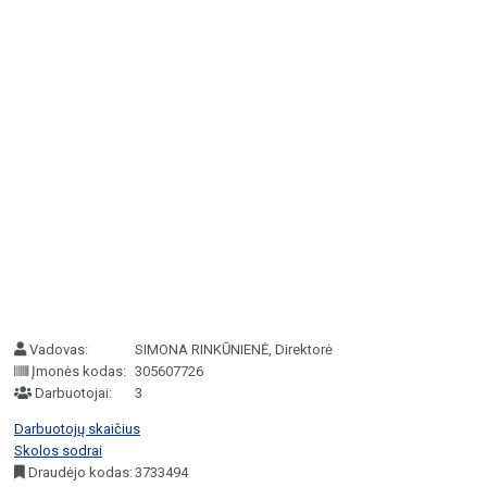
Vadovas:
SIMONA RINKŪNIENĖ, Direktorė
Įmonės kodas:
305607726
Darbuotojai:
3
Darbuotojų skaičius
Skolos sodrai
Draudėjo kodas:
3733494