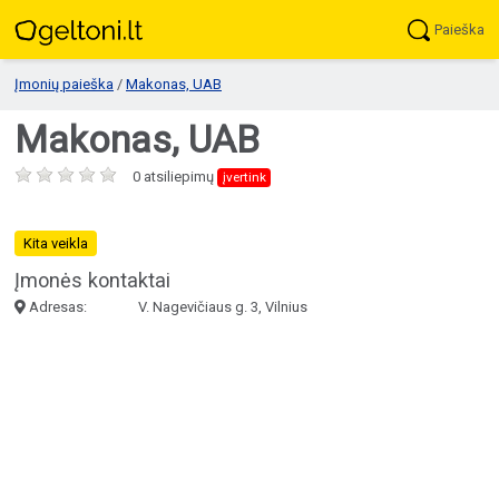
Paieška
Įmonių paieška
/
Makonas, UAB
Makonas, UAB
0 atsiliepimų
įvertink
Kita veikla
Įmonės kontaktai
Adresas:
V. Nagevičiaus g. 3, Vilnius