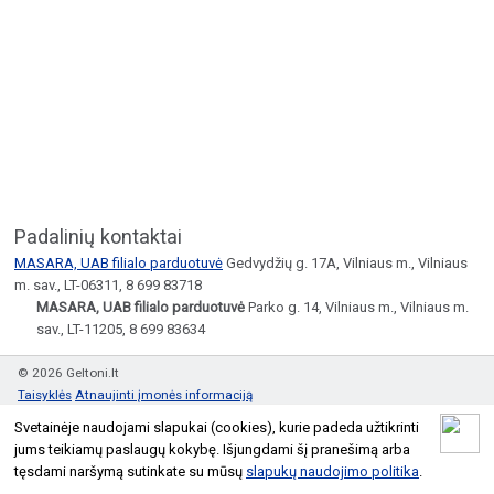
Padalinių kontaktai
MASARA, UAB filialo parduotuvė
Gedvydžių g. 17A, Vilniaus m., Vilniaus
m. sav., LT-06311, 8 699 83718
MASARA, UAB filialo parduotuvė
Parko g. 14, Vilniaus m., Vilniaus m.
sav., LT-11205, 8 699 83634
© 2026 Geltoni.lt
Taisyklės
Atnaujinti įmonės informaciją
Svetainėje naudojami slapukai (cookies), kurie padeda užtikrinti
jums teikiamų paslaugų kokybę. Išjungdami šį pranešimą arba
tęsdami naršymą sutinkate su mūsų
slapukų naudojimo politika
.