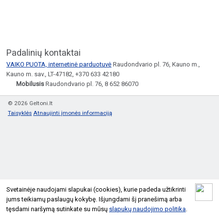
Padalinių kontaktai
VAIKO PUOTA, internetinė parduotuvė
Raudondvario pl. 76, Kauno m.,
Kauno m. sav., LT-47182, +370 633 42180
Mobilusis
Raudondvario pl. 76, 8 652 86070
© 2026 Geltoni.lt
Taisyklės
Atnaujinti įmonės informaciją
Svetainėje naudojami slapukai (cookies), kurie padeda užtikrinti
jums teikiamų paslaugų kokybę. Išjungdami šį pranešimą arba
tęsdami naršymą sutinkate su mūsų
slapukų naudojimo politika
.