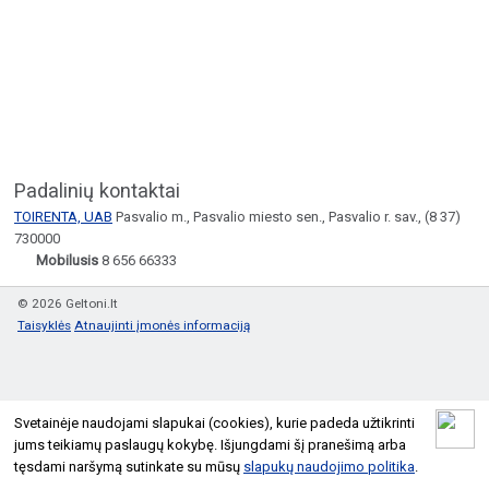
Padalinių kontaktai
TOIRENTA, UAB
Pasvalio m., Pasvalio miesto sen., Pasvalio r. sav., (8 37)
730000
Mobilusis
8 656 66333
© 2026 Geltoni.lt
Taisyklės
Atnaujinti įmonės informaciją
Svetainėje naudojami slapukai (cookies), kurie padeda užtikrinti
jums teikiamų paslaugų kokybę. Išjungdami šį pranešimą arba
tęsdami naršymą sutinkate su mūsų
slapukų naudojimo politika
.