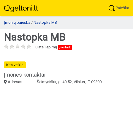
Paieška
Įmonių paieška
/
Nastopka MB
Nastopka MB
0 atsiliepimų
įvertink
Kita veikla
Įmonės kontaktai
Adresas:
Šeimyniškių g. 40-52, Vilnius, LT-09200