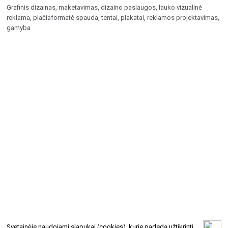
Grafinis dizainas, maketavimas, dizaino paslaugos, lauko vizualinė
reklama, plačiaformatė spauda, tentai, plakatai, reklamos projektavimas,
gamyba
Svetainėje naudojami slapukai (cookies), kurie padeda užtikrinti