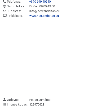
Telefonas:
+370 699 40240
Darbo laikas:
Pir-Pen 09:00-19:00.
El. paštas:
info@nestandartas.eu
Tinklalapis:
www.nestandartas.eu
Vadovas:
Petras Jurkštas
Įmonės kodas:
122970628