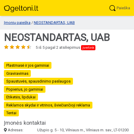
Paieška
Įmonių paieška
/
NEOSTANDARTAS, UAB
NEOSTANDARTAS, UAB
5
iš
5
pagal
2
atsiliepimus
įvertink
Plastmasė ir jos gaminiai
Graviravimas
Spaustuvės, spausdinimo paslaugos
Popierius, jo gaminiai
Etiketės, lipdukai
Reklamos skydai ir vitrinos, šviečiančioji reklama
Tentai
Įmonės kontaktai
Adresas:
Užupio g. 5 - 10, Vilniaus m., Vilniaus m. sav., LT-01200