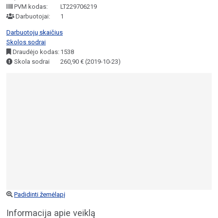
PVM kodas:
LT229706219
Darbuotojai:
1
Darbuotojų skaičius
Skolos sodrai
Draudėjo kodas:
1538
Skola sodrai
260,90 € (2019-10-23)
Padidinti žemėlapį
Informacija apie veiklą