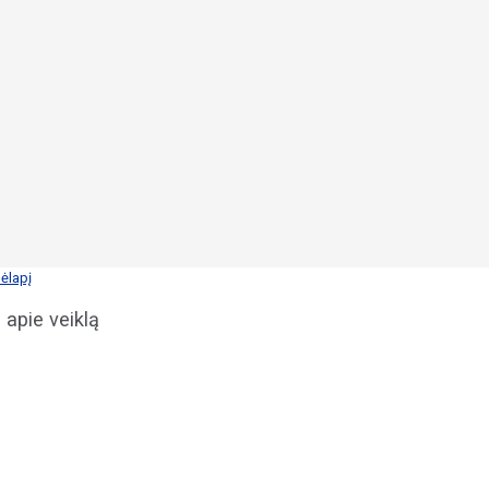
ėlapį
 apie veiklą