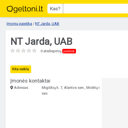
Kas?
Įmonių paieška
/
NT Jarda, UAB
NT Jarda, UAB
0 atsiliepimų
įvertink
Kita veikla
Įmonės kontaktai
Adresas:
Migiškių k. 7, Alantos sen., Molėtų r.
sav.