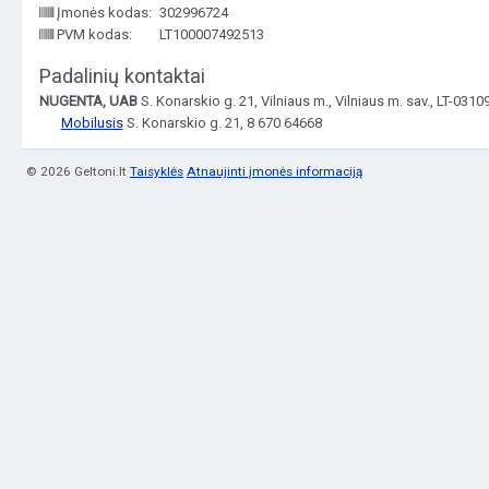
Įmonės kodas:
302996724
PVM kodas:
LT100007492513
Padalinių kontaktai
NUGENTA, UAB
S. Konarskio g. 21, Vilniaus m., Vilniaus m. sav., LT-031
Mobilusis
S. Konarskio g. 21, 8 670 64668
© 2026 Geltoni.lt
Taisyklės
Atnaujinti įmonės informaciją