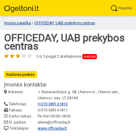
Paieška
Įmonių paieška
/
OFFICEDAY, UAB prekybos centras
OFFICEDAY, UAB prekybos
centras
3
iš
5
pagal
2
atsiliepimus
įvertink
Raštinės prekės
Įmonės kontaktai
Adresas:
J. Basanavičiaus g. 58, Utenos m., Utenos sen.,
Utenos r. sav., LT-28194
Telefonas:
(+370 389) 61810
Faksas:
(+370 389) 61811
Darbo laikas:
Pir-Pen 09:00-18:00.
El. paštas:
utena@officeday.lt
Tinklalapis:
www.officeday.lt