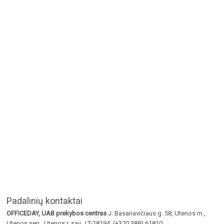
Padalinių kontaktai
OFFICEDAY, UAB prekybos centras
J. Basanavičiaus g. 58, Utenos m.,
Utenos sen., Utenos r. sav., LT-28194, (+370 389) 61810