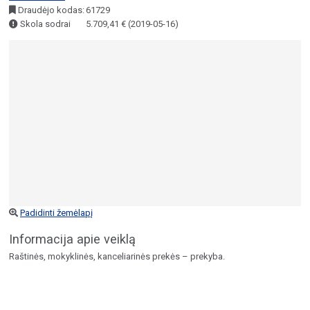
Draudėjo kodas:
61729
Skola sodrai
5.709,41 € (2019-05-16)
Padidinti žemėlapį
Informacija apie veiklą
Raštinės, mokyklinės, kanceliarinės prekės – prekyba.