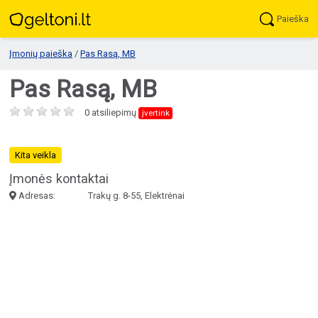
Paieška
Įmonių paieška
/
Pas Rasą, MB
Pas Rasą, MB
0 atsiliepimų
įvertink
Kita veikla
Įmonės kontaktai
Adresas:
Trakų g. 8-55, Elektrėnai