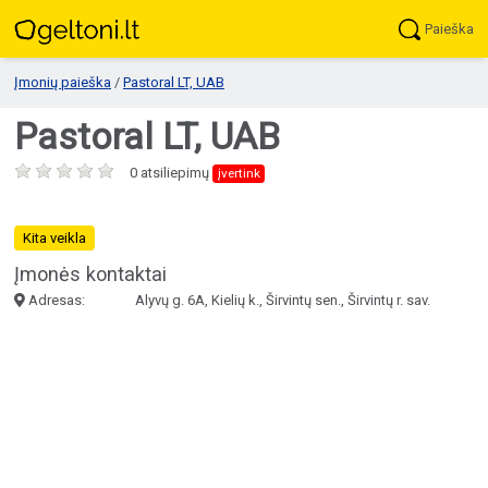
Paieška
Įmonių paieška
/
Pastoral LT, UAB
Pastoral LT, UAB
0 atsiliepimų
įvertink
Kita veikla
Įmonės kontaktai
Adresas:
Alyvų g. 6A, Kielių k., Širvintų sen., Širvintų r. sav.