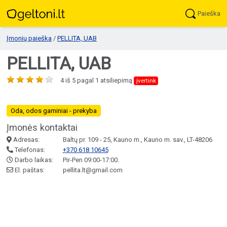
Paieška
Įmonių paieška
/
PELLITA, UAB
PELLITA, UAB
4
iš
5
pagal
1
atsiliepimą
įvertink
Oda, odos gaminiai - prekyba
Įmonės kontaktai
Adresas:
Baltų pr. 109 - 25, Kauno m., Kauno m. sav., LT-48206
Telefonas:
+370 618 10645
Darbo laikas:
Pir-Pen 09:00-17:00.
El. paštas:
pellita.lt@gmail.com