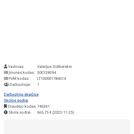
Vadovas:
Valerijus Sidikerskis
Įmonės kodas:
300128394
PVM kodas:
LT100001784014
Darbuotojai:
1
Darbuotojų skaičius
Skolos sodrai
Draudėjo kodas:
746361
Skola sodrai
665,75 € (2022-11-25)