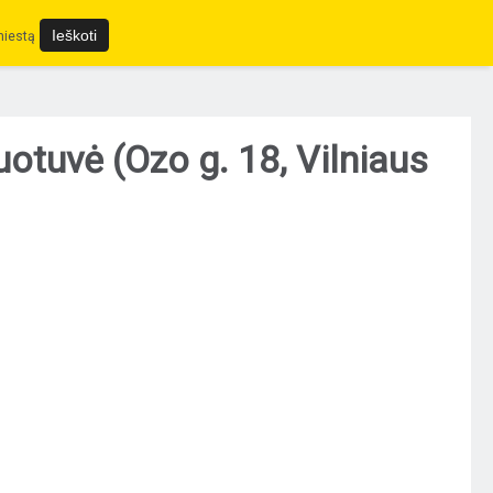
miestą
uvė (Ozo g. 18, Vilniaus