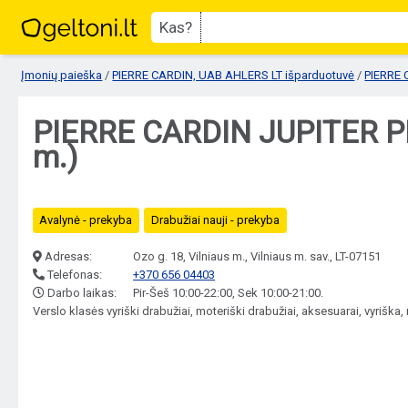
Kas?
Įmonių paieška
/
PIERRE CARDIN, UAB AHLERS LT išparduotuvė
/
PIERRE 
PIERRE CARDIN JUPITER PIO
m.)
Avalynė - prekyba
Drabužiai nauji - prekyba
Adresas:
Ozo g. 18, Vilniaus m., Vilniaus m. sav., LT-07151
Telefonas:
+370 656 04403
Darbo laikas:
Pir-Šeš 10:00-22:00, Sek 10:00-21:00.
Verslo klasės vyriški drabužiai, moteriški drabužiai, aksesuarai, vyrišk