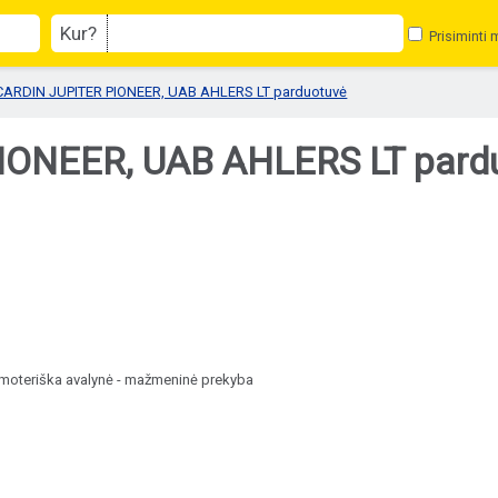
Kur?
Prisiminti 
CARDIN JUPITER PIONEER, UAB AHLERS LT parduotuvė
NEER, UAB AHLERS LT parduot
a, moteriška avalynė - mažmeninė prekyba