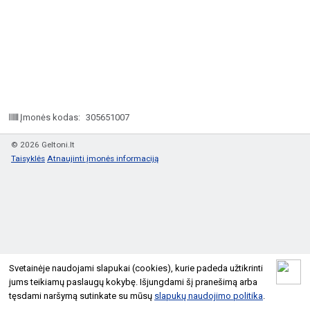
Įmonės kodas:
305651007
© 2026 Geltoni.lt
Taisyklės
Atnaujinti įmonės informaciją
Svetainėje naudojami slapukai (cookies), kurie padeda užtikrinti
jums teikiamų paslaugų kokybę. Išjungdami šį pranešimą arba
tęsdami naršymą sutinkate su mūsų
slapukų naudojimo politika
.