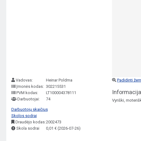
Vadovas:
Heinar Poldma
Padidinti žem
Įmonės kodas:
302215531
Informacija
PVM kodas:
LT100004378111
Darbuotojai:
74
Vyriški, moteriš
Darbuotojų skaičius
Skolos sodrai
Draudėjo kodas:
2002473
Skola sodrai
0,01 € (2026-07-26)