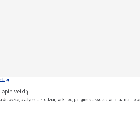
ėlapį
 apie veiklą
ki drabužiai, avalynė, laikrodžiai, rankinės, piniginės, aksesuarai - mažmeninė 