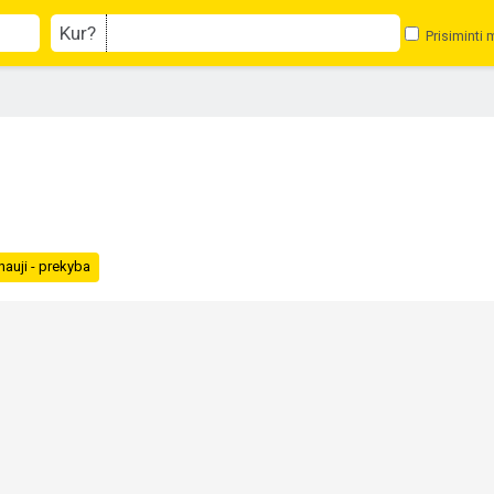
Kur?
Prisiminti 
nauji - prekyba