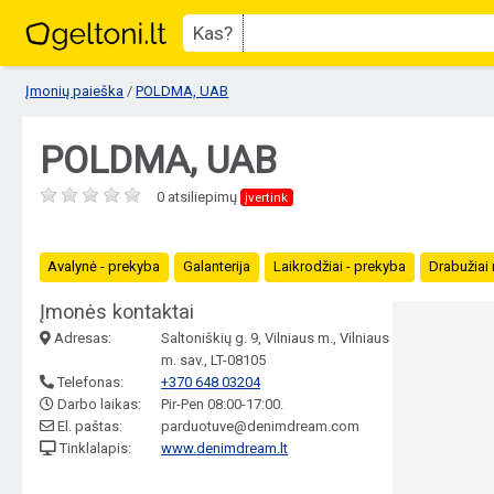
Kas?
Įmonių paieška
/
POLDMA, UAB
POLDMA, UAB
0 atsiliepimų
įvertink
Avalynė - prekyba
Galanterija
Laikrodžiai - prekyba
Drabužiai 
Įmonės kontaktai
Adresas:
Saltoniškių g. 9, Vilniaus m., Vilniaus
m. sav., LT-08105
Telefonas:
+370 648 03204
Darbo laikas:
Pir-Pen 08:00-17:00.
El. paštas:
parduotuve@denimdream.com
Tinklalapis:
www.denimdream.lt