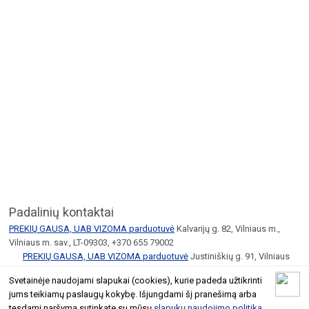
Padalinių kontaktai
PREKIŲ GAUSA, UAB VIZOMA parduotuvė
Kalvarijų g. 82, Vilniaus m.,
Vilniaus m. sav., LT-09303, +370 655 79002
PREKIŲ GAUSA, UAB VIZOMA parduotuvė
Justiniškių g. 91, Vilniaus
m., Vilniaus m. sav., LT-05253, +370 655 79002
Svetainėje naudojami slapukai (cookies), kurie padeda užtikrinti
jums teikiamų paslaugų kokybę. Išjungdami šį pranešimą arba
© 2026 Geltoni.lt
tęsdami naršymą sutinkate su mūsų
slapukų naudojimo politika
.