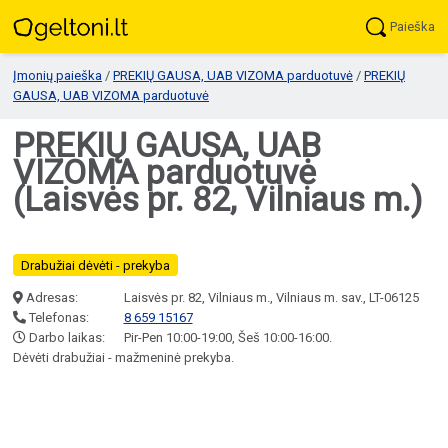
Paieška
Įmonių paieška
/
PREKIŲ GAUSA, UAB VIZOMA parduotuvė
/
PREKIŲ
GAUSA, UAB VIZOMA parduotuvė
PREKIŲ GAUSA, UAB
VIZOMA parduotuvė
(Laisvės pr. 82, Vilniaus m.)
Drabužiai dėvėti - prekyba
Adresas:
Laisvės pr. 82, Vilniaus m., Vilniaus m. sav., LT-06125
Telefonas:
8 659 15167
Darbo laikas:
Pir-Pen 10:00-19:00, Šeš 10:00-16:00.
Dėvėti drabužiai - mažmeninė prekyba.