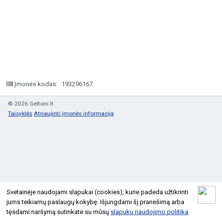
Įmonės kodas:
193296167
© 2026 Geltoni.lt
Taisyklės
Atnaujinti įmonės informaciją
Svetainėje naudojami slapukai (cookies), kurie padeda užtikrinti
jums teikiamų paslaugų kokybę. Išjungdami šį pranešimą arba
tęsdami naršymą sutinkate su mūsų
slapukų naudojimo politika
.