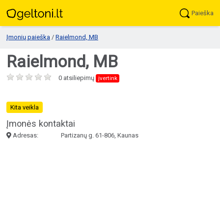
Paieška
Įmonių paieška
/
Raielmond, MB
Raielmond, MB
0 atsiliepimų
įvertink
Kita veikla
Įmonės kontaktai
Adresas:
Partizanų g. 61-806, Kaunas