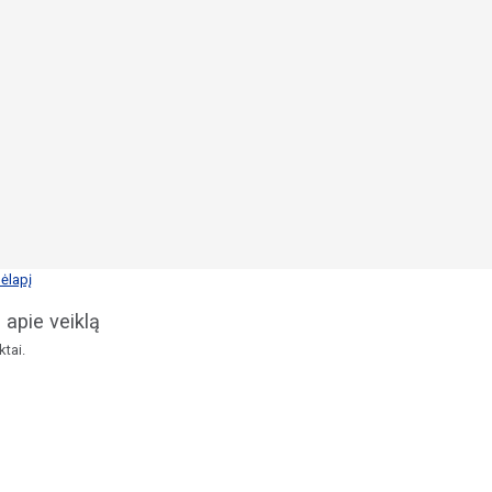
ėlapį
 apie veiklą
tai.