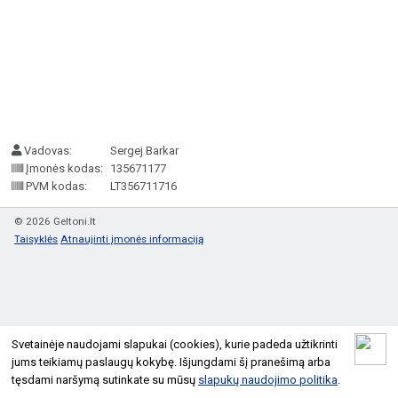
Vadovas:
Sergej Barkar
Įmonės kodas:
135671177
PVM kodas:
LT356711716
© 2026 Geltoni.lt
Taisyklės
Atnaujinti įmonės informaciją
Svetainėje naudojami slapukai (cookies), kurie padeda užtikrinti
jums teikiamų paslaugų kokybę. Išjungdami šį pranešimą arba
tęsdami naršymą sutinkate su mūsų
slapukų naudojimo politika
.