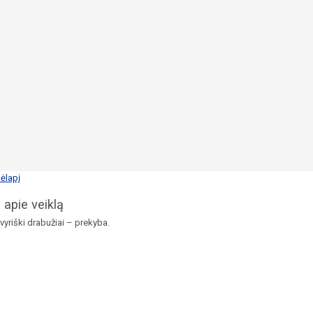
ėlapį
 apie veiklą
 vyriški drabužiai – prekyba.