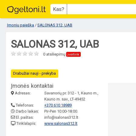
Kas?
Įmonių paieška
/
SALONAS 312, UAB
SALONAS 312, UAB
0 atsiliepimų
įvertink
Drabužiai nauji - prekyba
Įmonės kontaktai
Adresas:
Savanorių pr. 312 - 1, Kauno m.,
Kauno m. sav., LT-49452
Telefonas:
+370 610 18989
Darbo laikas:
Pir-Pen 10:00-18:00.
El. paštas:
info@salonas312.lt
Tinklalapis:
www.salonas312.lt