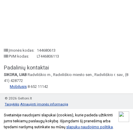
Įmonės kodas:
144680613
PVM kodas:
LT446806113
Padalinių kontaktai
SIKORA, UAB
Radviliškio m., Radviliškio miesto sen., Radviliškio r. sav., (8
41) 428772
Mobilusis
8 652 11142
© 2026 Geltoni.lt
Taisyklės
Atnaujinti įmonės informaciją
Svetainėje naudojami slapukai (cookies), kurie padeda užtikrinti
jums teikiamų paslaugų kokybę. Išjungdami šį pranešimą arba
tęsdami naršymą sutinkate su mūsų
slapukų naudojimo politika
.