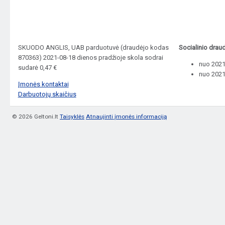
SKUODO ANGLIS, UAB parduotuvė (draudėjo kodas
Socialinio drau
870363) 2021-08-18 dienos pradžioje skola sodrai
nuo 2021-
sudarė 0,47 €
nuo 2021
Įmonės kontaktai
Darbuotojų skaičius
© 2026 Geltoni.lt
Taisyklės
Atnaujinti įmonės informaciją