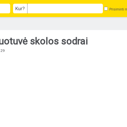
Kur?
Prisiminti 
otuvė skolos sodrai
129