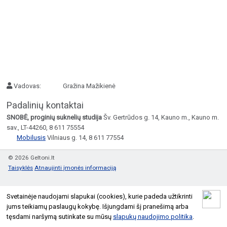
Vadovas:
Gražina Mažikienė
Padalinių kontaktai
SNOBĖ, proginių suknelių studija
Šv. Gertrūdos g. 14, Kauno m., Kauno m.
sav., LT-44260, 8 611 75554
Mobilusis
Vilniaus g. 14, 8 611 77554
© 2026 Geltoni.lt
Taisyklės
Atnaujinti įmonės informaciją
Svetainėje naudojami slapukai (cookies), kurie padeda užtikrinti
jums teikiamų paslaugų kokybę. Išjungdami šį pranešimą arba
tęsdami naršymą sutinkate su mūsų
slapukų naudojimo politika
.