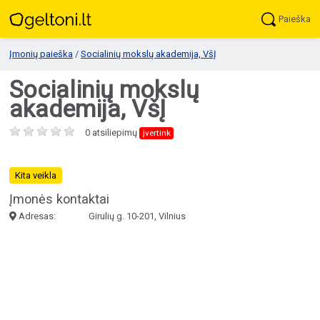
Paieška
Įmonių paieška
/
Socialinių mokslų akademija, VšĮ
Socialinių mokslų
akademija, VšĮ
0 atsiliepimų
įvertink
Kita veikla
Įmonės kontaktai
Adresas:
Girulių g. 10-201, Vilnius