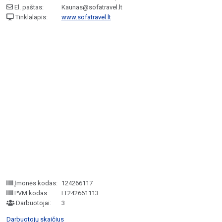
El. paštas:
Kaunas@sofatravel.lt
Tinklalapis:
www.sofatravel.lt
Įmonės kodas:
124266117
PVM kodas:
LT242661113
Darbuotojai:
3
Darbuotojų skaičius