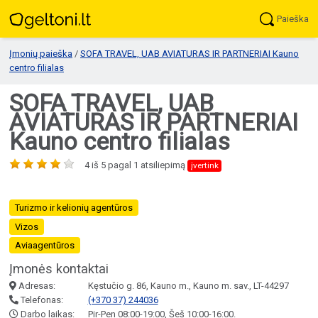
Paieška
Įmonių paieška
/
SOFA TRAVEL, UAB AVIATURAS IR PARTNERIAI Kauno
centro filialas
SOFA TRAVEL, UAB
AVIATURAS IR PARTNERIAI
Kauno centro filialas
4
iš
5
pagal
1
atsiliepimą
įvertink
Turizmo ir kelionių agentūros
Vizos
Aviaagentūros
Įmonės kontaktai
Adresas:
Kęstučio g. 86, Kauno m., Kauno m. sav., LT-44297
Telefonas:
(+370 37) 244036
Darbo laikas:
Pir-Pen 08:00-19:00, Šeš 10:00-16:00.