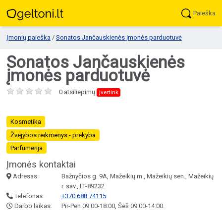
Paieška
Įmonių paieška
/
Sonatos Jančauskienės įmonės parduotuvė
Sonatos Jančauskienės
įmonės parduotuvė
0 atsiliepimų
įvertink
Kosmetika
Žvejybos reikmenys - prekyba
Parfumerija
Įmonės kontaktai
Adresas:
Bažnyčios g. 9A, Mažeikių m., Mažeikių sen., Mažeikių
r. sav., LT-89232
Telefonas:
+370 688 74115
Darbo laikas:
Pir-Pen 09:00-18:00, Šeš 09:00-14:00.