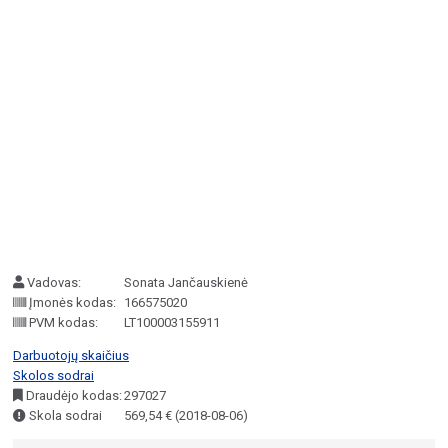
Vadovas:
Sonata Jančauskienė
Įmonės kodas:
166575020
PVM kodas:
LT100003155911
Darbuotojų skaičius
Skolos sodrai
Draudėjo kodas:
297027
Skola sodrai
569,54 € (2018-08-06)