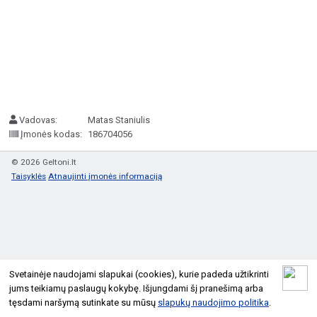
Vadovas:
Matas Staniulis
Įmonės kodas:
186704056
© 2026 Geltoni.lt
Taisyklės
Atnaujinti įmonės informaciją
Svetainėje naudojami slapukai (cookies), kurie padeda užtikrinti
jums teikiamų paslaugų kokybę. Išjungdami šį pranešimą arba
tęsdami naršymą sutinkate su mūsų
slapukų naudojimo politika
.