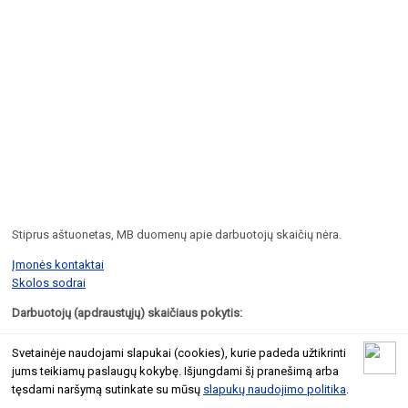
Stiprus aštuonetas, MB duomenų apie darbuotojų skaičių nėra.
Įmonės kontaktai
Skolos sodrai
Darbuotojų (apdraustųjų) skaičiaus pokytis:
© 2026 Geltoni.lt
Svetainėje naudojami slapukai (cookies), kurie padeda užtikrinti
Taisyklės
Atnaujinti įmonės informaciją
jums teikiamų paslaugų kokybę. Išjungdami šį pranešimą arba
tęsdami naršymą sutinkate su mūsų
slapukų naudojimo politika
.