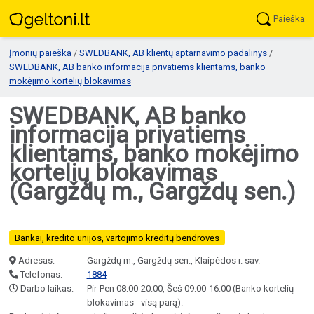
Paieška
Įmonių paieška
/
SWEDBANK, AB klientų aptarnavimo padalinys
/
SWEDBANK, AB banko informacija privatiems klientams, banko
mokėjimo kortelių blokavimas
SWEDBANK, AB banko
informacija privatiems
klientams, banko mokėjimo
kortelių blokavimas
(Gargždų m., Gargždų sen.)
Bankai, kredito unijos, vartojimo kreditų bendrovės
Adresas:
Gargždų m., Gargždų sen., Klaipėdos r. sav.
Telefonas:
1884
Darbo laikas:
Pir-Pen 08:00-20:00, Šeš 09:00-16:00 (Banko kortelių
blokavimas - visą parą).