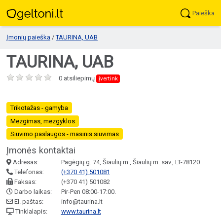
Paieška
Įmonių paieška
/
TAURINA, UAB
TAURINA, UAB
0 atsiliepimų
įvertink
Trikotažas - gamyba
Mezgimas, mezgyklos
Siuvimo paslaugos - masinis siuvimas
Įmonės kontaktai
Adresas:
Pagėgių g. 74, Šiaulių m., Šiaulių m. sav., LT-78120
Telefonas:
(+370 41) 501081
Faksas:
(+370 41) 501082
Darbo laikas:
Pir-Pen 08:00-17:00.
El. paštas:
info@taurina.lt
Tinklalapis:
www.taurina.lt