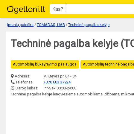
Kas?
Įmonių paieška
/
TOMADAS, UAB
/
Techninė pagalba kelyje
Techninė pagalba kelyje (
Automobilių buksyravimo paslaugos
Automobilių techninė pagalba
Adresas:
V. Krėvės pr. 64 - 84
Telefonas:
+370 603 37924
Darbo laikas:
Pir-Sek 00:00-24:00.
Techninė pagalba kelyje lengviesiems automobiliams, džipams, mikroaut