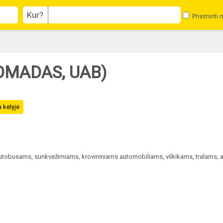
Kur?
Prisiminti 
TOMADAS, UAB)
 kelyje
obusams, sunkvežimiams, krovininiams automobiliams, vilkikams, tralams, aut