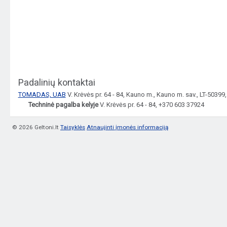
Padalinių kontaktai
TOMADAS, UAB
V. Krėvės pr. 64 - 84, Kauno m., Kauno m. sav., LT-5039
Techninė pagalba kelyje
V. Krėvės pr. 64 - 84, +370 603 37924
© 2026 Geltoni.lt
Taisyklės
Atnaujinti įmonės informaciją