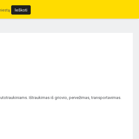
miestą
otraukiniams. Ištraukimas iš griovio, pervežimas, transportavimas.