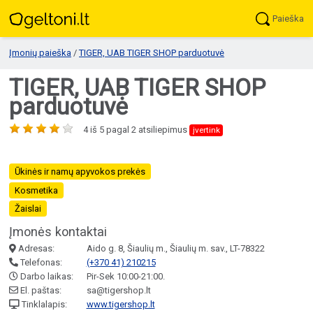
Paieška
Įmonių paieška
/
TIGER, UAB TIGER SHOP parduotuvė
TIGER, UAB TIGER SHOP
parduotuvė
4
iš
5
pagal
2
atsiliepimus
įvertink
Ūkinės ir namų apyvokos prekės
Kosmetika
Žaislai
Įmonės kontaktai
Adresas:
Aido g. 8, Šiaulių m., Šiaulių m. sav., LT-78322
Telefonas:
(+370 41) 210215
Darbo laikas:
Pir-Sek 10:00-21:00.
El. paštas:
sa@tigershop.lt
Tinklalapis:
www.tigershop.lt