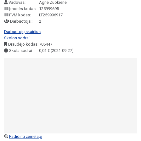
Vadovas:
Agnė Zuokienė
Įmonės kodas:
125999695
PVM kodas:
LT259996917
Darbuotojai:
2
Darbuotojų skaičius
Skolos sodrai
Draudėjo kodas:
705447
Skola sodrai
0,01 € (2021-09-27)
Padidinti žemėlapį