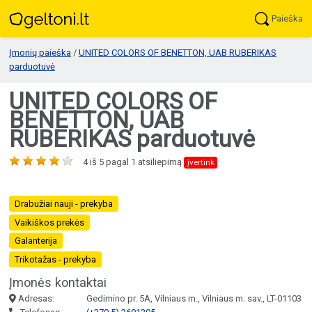
Paieška
Įmonių paieška
/
UNITED COLORS OF BENETTON, UAB RUBERIKAS
parduotuvė
UNITED COLORS OF
BENETTON, UAB
RUBERIKAS parduotuvė
4
iš
5
pagal
1
atsiliepimą
įvertink
Drabužiai nauji - prekyba
Vaikiškos prekės
Galanterija
Trikotažas - prekyba
Įmonės kontaktai
Adresas:
Gedimino pr. 5A, Vilniaus m., Vilniaus m. sav., LT-01103