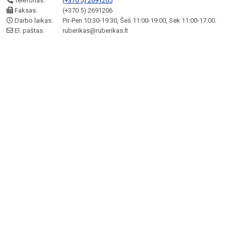
Telefonas:
(+370 5) 2691205
Faksas:
(+370 5) 2691206
Darbo laikas:
Pir-Pen 10:30-19:30, Šeš 11:00-19:00, Sek 11:00-17:00.
El. paštas:
ruberikas@ruberikas.lt