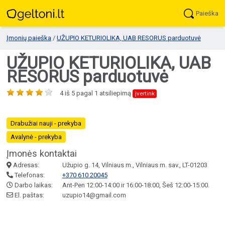
Paieška
Įmonių paieška
/
UŽUPIO KETURIOLIKA, UAB RESORUS parduotuvė
UŽUPIO KETURIOLIKA, UAB
RESORUS parduotuvė
4
iš
5
pagal
1
atsiliepimą
įvertink
Drabužiai nauji - prekyba
Avalynė - prekyba
Įmonės kontaktai
Adresas:
Užupio g. 14, Vilniaus m., Vilniaus m. sav., LT-01203
Telefonas:
+370 610 20045
Darbo laikas:
Ant-Pen 12:00-14:00 ir 16:00-18:00, Šeš 12:00-15:00.
El. paštas:
uzupio14@gmail.com