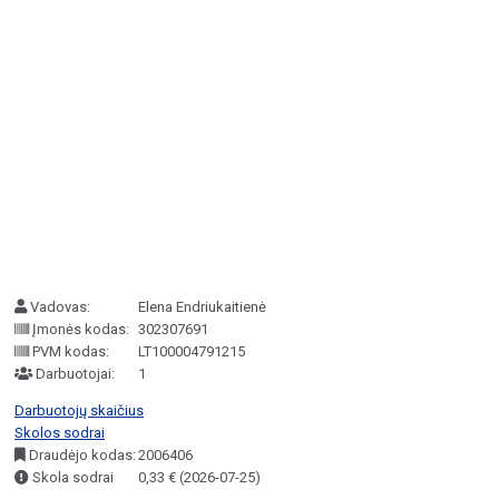
Vadovas:
Elena Endriukaitienė
Įmonės kodas:
302307691
PVM kodas:
LT100004791215
Darbuotojai:
1
Darbuotojų skaičius
Skolos sodrai
Draudėjo kodas:
2006406
Skola sodrai
0,33 € (2026-07-25)